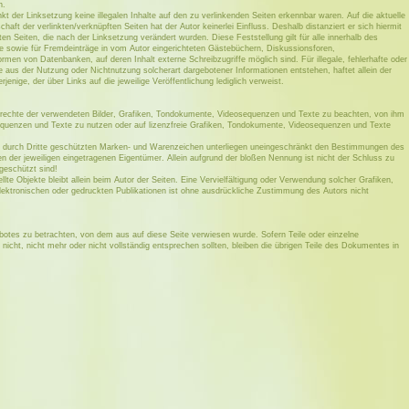
n.
kt der Linksetzung keine illegalen Inhalte auf den zu verlinkenden Seiten erkennbar waren. Auf die aktuelle
haft der verlinkten/verknüpften Seiten hat der Autor keinerlei Einfluss. Deshalb distanziert er sich hiermit
ften Seiten, die nach der Linksetzung verändert wurden. Diese Feststellung gilt für alle innerhalb des
e sowie für Fremdeinträge in vom Autor eingerichteten Gästebüchern, Diskussionsforen,
ormen von Datenbanken, auf deren Inhalt externe Schreibzugriffe möglich sind. Für illegale, fehlerhafte oder
e aus der Nutzung oder Nichtnutzung solcherart dargebotener Informationen entstehen, haftet allein der
jenige, der über Links auf die jeweilige Veröffentlichung lediglich verweist.
eberrechte der verwendeten Bilder, Grafiken, Tondokumente, Videosequenzen und Texte zu beachten, von ihm
sequenzen und Texte zu nutzen oder auf lizenzfreie Grafiken, Tondokumente, Videosequenzen und Texte
f. durch Dritte geschützten Marken- und Warenzeichen unterliegen uneingeschränkt den Bestimmungen des
n der jeweiligen eingetragenen Eigentümer. Allein aufgrund der bloßen Nennung ist nicht der Schluss zu
geschützt sind!
llte Objekte bleibt allein beim Autor der Seiten. Eine Vervielfältigung oder Verwendung solcher Grafiken,
ktronischen oder gedruckten Publikationen ist ohne ausdrückliche Zustimmung des Autors nicht
ebotes zu betrachten, von dem aus auf diese Seite verwiesen wurde. Sofern Teile oder einzelne
icht, nicht mehr oder nicht vollständig entsprechen sollten, bleiben die übrigen Teile des Dokumentes in