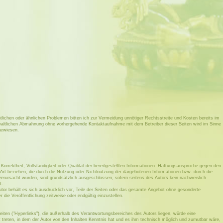
tlichen oder ähnlichen Problemen bitten ich zur Vermeidung unnötiger Rechtsstreite und Kosten bereits im
waltlichen Abmahnung ohne vorhergehende Kontaktaufnahme mit dem Betreiber dieser Seiten wird im Sinne
gewiesen.
 Korrektheit, Vollständigkeit oder Qualität der bereitgestellten Informationen. Haftungsansprüche gegen den
r Art beziehen, die durch die Nutzung oder Nichtnutzung der dargebotenen Informationen bzw. durch die
 verursacht wurden, sind grundsätzlich ausgeschlossen, sofern seitens des Autors kein nachweislich
t.
Autor behält es sich ausdrücklich vor, Teile der Seiten oder das gesamte Angebot ohne gesonderte
die Veröffentlichung zeitweise oder endgültig einzustellen.
eiten ("Hyperlinks"), die außerhalb des Verantwortungsbereiches des Autors liegen, würde eine
ft treten, in dem der Autor von den Inhalten Kenntnis hat und es ihm technisch möglich und zumutbar wäre,