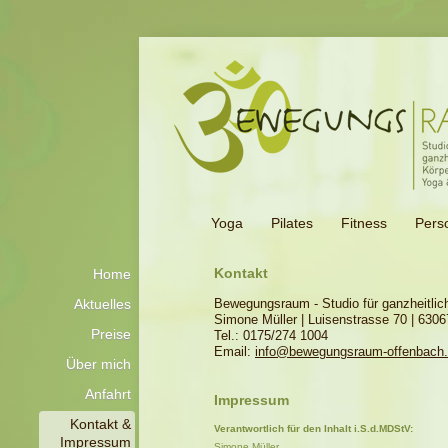
Yoga
Pilates
Fitness
Perso
Kontakt
Home
Aktuelles
Bewegungsraum - Studio für ganzheitlich
Simone Müller | Luisenstrasse 70 | 630
Preise
Tel.: 0175/274 1004
Email:
info@bewegungsraum-offenbach
Über mich
Anfahrt
Impressum
Kontakt &
Verantwortlich für den Inhalt i.S.d.MDStV:
Impressum
Simone Müller