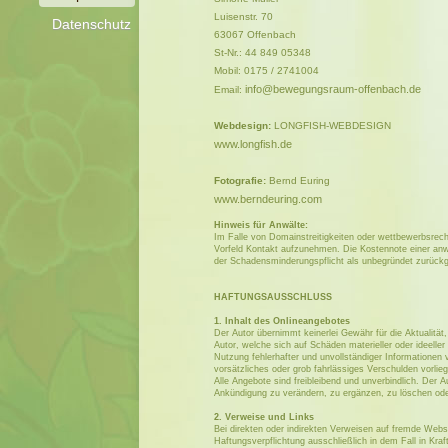
Luisenstr. 70
Datenschutz
63067 Offenbach
St-Nr.: 44 849 05348
Mobil: 0175 / 2741004
info@bewegungsraum-offenbach.de
Email:
Webdesign:
LONGFISH-WEBDESIGN
www.longfish.de
Fotografie:
Bernd Euring
www.berndeuring.com
Hinweis für Anwälte:
Im Falle von Domainstreitigkeiten oder wettbewerbsrech
Vorfeld Kontakt aufzunehmen. Die Kostennote einer an
der Schadensminderungspflicht als unbegründet zurück
HAFTUNGSAUSSCHLUSS
1. Inhalt des Onlineangebotes
Der Autor übernimmt keinerlei Gewähr für die Aktualität,
Autor, welche sich auf Schäden materieller oder ideelle
Nutzung fehlerhafter und unvollständiger Informationen
vorsätzliches oder grob fahrlässiges Verschulden vorlieg
Alle Angebote sind freibleibend und unverbindlich. Der 
Ankündigung zu verändern, zu ergänzen, zu löschen oder 
2. Verweise und Links
Bei direkten oder indirekten Verweisen auf fremde Webs
Haftungsverpflichtung ausschließlich in dem Fall in Kra