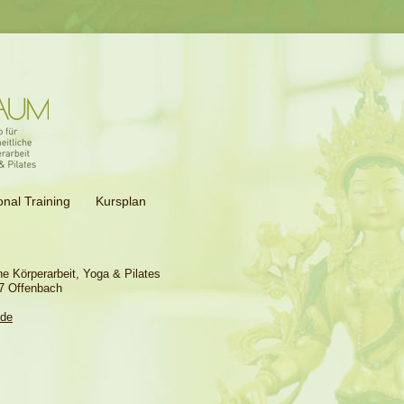
nal Training
Kursplan
e Körperarbeit, Yoga & Pilates
67 Offenbach
.de