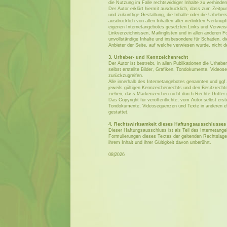
die Nutzung im Falle rechtswidriger Inhalte zu verhinder
Der Autor erklärt hiermit ausdrücklich, dass zum Zeitpun
und zukünftige Gestaltung, die Inhalte oder die Urhebersc
ausdrücklich von allen Inhalten aller verlinkten /verknüp
eigenen Internetangebotes gesetzten Links und Verweis
Linkverzeichnissen, Mailinglisten und in allen anderen F
unvollständige Inhalte und insbesondere für Schäden, di
Anbieter der Seite, auf welche verwiesen wurde, nicht der
3. Urheber- und Kennzeichenrecht
Der Autor ist bestrebt, in allen Publikationen die Urh
selbst erstellte Bilder, Grafiken, Tondokumente, Video
zurückzugreifen.
Alle innerhalb des Internetangebotes genannten und gg
jeweils gültigen Kennzeichenrechts und den Besitzrechte
ziehen, dass Markenzeichen nicht durch Rechte Dritter 
Das Copyright für veröffentlichte, vom Autor selbst erste
Tondokumente, Videosequenzen und Texte in anderen ele
gestattet.
4. Rechtswirksamkeit dieses Haftungsausschlusses
Dieser Haftungsausschluss ist als Teil des Internetang
Formulierungen dieses Textes der geltenden Rechtslage n
ihrem Inhalt und ihrer Gültigkeit davon unberührt.
08|2026